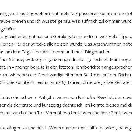
ainingstechnisch gesehen nicht mehr viel passieren konnte in den l
chraube drehen und ich wusste genau, was auf mich zukommen würde
 gehört.
ingseinheiten gut aus und Gerald gab mir extrem wertvolle Tipps
r einen Teil der Strecke alleine sein würde: Das Anschwimmen halt
was an dem Tag alles noch kommt und mein Ding machen.
iner Stunde, evtl. sogar ganz knapp drunter gerechnet. Man möge 
 nicht. In – meiner bereits in den letzten Rennberichten angesproc
te ich (wir haben die Geschwindigkeiten per Sektoren auf der Radstr
ruppe könnte ich leistungsmäßig fahren, ohne die ganze Zeit allein
ird das eine schwere Aufgabe wenn man kein
uber-Biker
ist, der so
 als der erste und kurzzeitig dachte ich, ich könnte dieses mal d
n, musst du einen Tick Vernunft walten lassen und abreißen lassen
t es Augen zu und durch. Wenn das vor der Hälfte passiert, dann ge