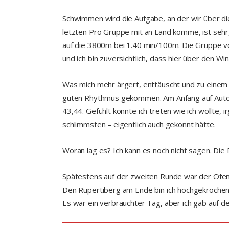
Schwimmen wird die Aufgabe, an der wir über d
letzten Pro Gruppe mit an Land komme, ist sehr,
auf die 3800m bei 1.40 min/100m. Die Gruppe vor
und ich bin zuversichtlich, dass hier über den Wi
Was mich mehr ärgert, enttäuscht und zu einem g
guten Rhythmus gekommen. Am Anfang auf Autob
43,44. Gefühlt konnte ich treten wie ich wollte
schlimmsten – eigentlich auch gekonnt hätte.
Woran lag es? Ich kann es noch nicht sagen. Die 
Spätestens auf der zweiten Runde war der Ofen
Den Rupertiberg am Ende bin ich hochgekroche
Es war ein verbrauchter Tag, aber ich gab auf de