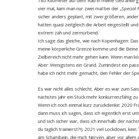
180 Kilometer auf dem Rad in meine Getränke ge
vier mal, kam man nur zwei mal bei der „
Special 
sicher anders geplant, mit zwei größeren, ander
hatten quasi zeitgleich die Arbeit eingestellt u
extrem zäh und zermürbend.
Ich sage das gleiche, wie nach Kopenhagen: Das e
meine körperliche Grenze komme und die Beine 
Zielbereich nicht mehr gehen kann. Wenn man körp
Aber: Wenigstens ein Grund. Zumindest ein pas
habe ich nicht mehr gemacht, den Fehler der Spec
Es war nicht alles schlecht. Aber es war zum Sai
nächstes Jahr ein Stück mehr konkurrenzfähig zu 
Wenn ich noch einmal kurz zurückdenke: 2020 Fr
dann muss ich sagen, dass ich eigentlich erst u
und sich sicher war, dass ich innerhalb der nä
du täglich trainierst?!). 2021 viel Lockdown, ke
am Schambein, die mich Nerven, aber vor allem 