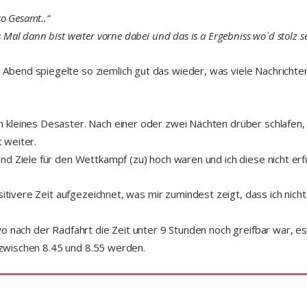
so Gesamt..“
al dann bist weiter vorne dabei und das is a Ergebniss wo`d stolz se
bend spiegelte so ziemlich gut das wieder, was viele Nachricht
kleines Desaster. Nach einer oder zwei Nächten drüber schlafen, 
t weiter.
d Ziele für den Wettkampf (zu) hoch waren und ich diese nicht erfü
sitivere Zeit aufgezeichnet, was mir zumindest zeigt, dass ich nich
wo nach der Radfahrt die Zeit unter 9 Stunden noch greifbar war, 
t zwischen 8.45 und 8.55 werden.