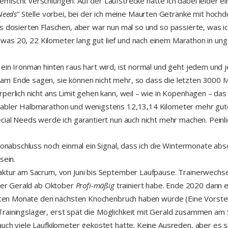
mischt verschlungen. Auf der Laufstrecke hatte ich dabei leider e
Needs
“ Stelle vorbei, bei der ich meine Maurten Getränke mit hoch
s dosierten Flaschen, aber war nun mal so und so passierte, was i
nd was 20, 22 Kilometer lang gut lief und nach einem Marathon in u
in Ironman hinten raus hart wird, ist normal und geht jedem und jed
am Ende sagen, sie können nicht mehr, so dass die letzten 3000 
erlich nicht ans Limit gehen kann, weil – wie in Kopenhagen – das S
sabler Halbmarathon und wenigstens 12,13,14 Kilometer mehr gutes
ial Needs werde ich garantiert nun auch nicht mehr machen. Peinlic
sonabschluss noch einmal ein Signal, dass ich die Wintermonate absol
sein.
aktur am Sacrum, von Juni bis September Laufpause. Trainerwechsel
nter Gerald ab Oktober
Profi-mäßig
trainiert habe. Ende 2020 dann 
chsten Monate den nächsten Knochenbruch haben würde (Eine Vorste
in Trainingslager, erst spät die Möglichkeit mit Gerald zusammen a
auch viele Laufkilometer gekostet hatte. Keine Ausreden, aber es