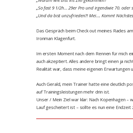
„Warum wie bist ins Ziel gekommen?“
„So fast 9 1/2h… 29er Pro und irgendwie 70. oder 
„Und da bist unzufrieden?! Mei…. Komm! Nächstes M
Das Gespräch beim Check out meines Rades am A
Ironman Klagenfurt.
Im ersten Moment nach dem Rennen für mich ein 
auch akzeptiert. Alles andere bringt einen ja nich
Realität war, dass meine eigenen Erwartungen un
Auch Gerald, mein Trainer hatte eine deutlich po
auf Trainingsleistungen mehr drin ist.
Unser / Mein Ziel war klar: Nach Kopenhagen – 
Lauf gescheitert ist – sollte es nun eine Endzei