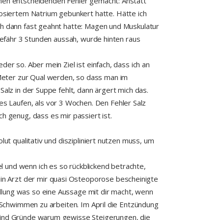
inen entscheidenden Fehler gemacht: Anstatt
dosiertem Natrium gebunkert hatte. Hätte ich
ch dann fast geahnt hatte: Magen und Muskulatur
ngefähr 3 Stunden aussah, wurde hinten raus
er so. Aber mein Ziel ist einfach, dass ich an
Meter zur Qual werden, so dass man im
alz in der Suppe fehlt, dann ärgert mich das.
 Laufen, als vor 3 Wochen. Den Fehler Salz
h genug, dass es mir passiert ist.
ut qualitativ und diszipliniert nutzen muss, um
 und wenn ich es so rückblickend betrachte,
ein Arzt der mir quasi Osteoporose bescheinigte
llung was so eine Aussage mit dir macht, wenn
m Schwimmen zu arbeiten. Im April die Entzündung
 sind Gründe warum gewisse Steigerungen, die