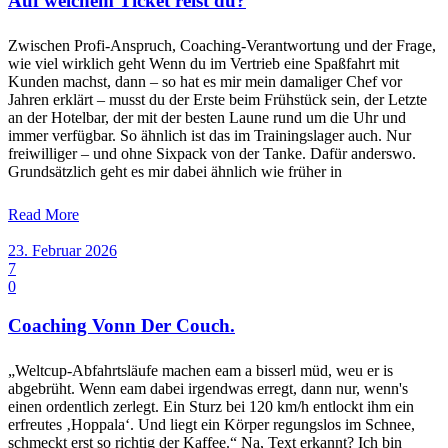
Auf welchem Ticket reist du?
Zwischen Profi-Anspruch, Coaching-Verantwortung und der Frage,
wie viel wirklich geht Wenn du im Vertrieb eine Spaßfahrt mit
Kunden machst, dann – so hat es mir mein damaliger Chef vor
Jahren erklärt – musst du der Erste beim Frühstück sein, der Letzte
an der Hotelbar, der mit der besten Laune rund um die Uhr und
immer verfügbar. So ähnlich ist das im Trainingslager auch. Nur
freiwilliger – und ohne Sixpack von der Tanke. Dafür anderswo.
Grundsätzlich geht es mir dabei ähnlich wie früher in
Read More
23. Februar 2026
7
0
Coaching Vonn Der Couch.
„Weltcup-Abfahrtsläufe machen eam a bisserl müd, weu er is
abgebrüht. Wenn eam dabei irgendwas erregt, dann nur, wenn's
einen ordentlich zerlegt. Ein Sturz bei 120 km/h entlockt ihm ein
erfreutes ‚Hoppala‘. Und liegt ein Körper regungslos im Schnee,
schmeckt erst so richtig der Kaffee.“ Na, Text erkannt? Ich bin