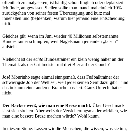
öffentlich zu analysieren, ist häufig schon fraglich oder deplatziert.
Ich finde, an gewissen Stellen sollte man manchmal einfach 10%
zurückgehen von seiner festen Überzeugung und kurz mal
innehalten und (be)denken, warum hier jemand eine Entscheidung
trifft.
Gleiches gilt, wenn im Juni wieder 40 Millionen selbsternannte
Bundestrainer schimpfen, weil Nagelsmann jemanden „falsch“
aufstellt.
Vielleicht ist der
echte
Bundestrainer ein klein wenig näher an der
Thematik als der Grillmeister mit drei Bier auf der Couch?
José Mourinho sagte einmal sinngemäß, dass Fußballtrainer der
schwierigste Job der Welt sei, weil jeder seinen Senf dazu gibt – und
das in kaum einer anderen Branche passiert. Ganz Unrecht hat er
nicht.
Der Bäcker weiß, wie man eine Breze macht.
Über Geschmack
lässt sich streiten. Aber weiß der Versicherungsmakler wirklich, wie
man eine bessere Breze machen würde? Wohl kaum.
In diesem Sinne: Lassen wir die Menschen, die wissen, was sie tun,