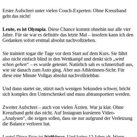
Erster Aufschrei unter vielen Couch-Experten: Ohne Kreuzband
geht das nicht!
Leute, es ist Olympia
. Diese Chance kommt ohnehin nur alle vier
Jahre. Für sie war es definitiv das letzte Mal – insofern kann ich den
Gedanken sofort erstmal absolut nachvollziehen.
Sie trainiert sogar die Tage vor dem Start auf dem Kurs. Sie fährt
also nicht einfach blind in den Wettkampf und denkt sich „
wird
schon gehen
“ – es wurde getestet. Natürlich sah es schmerzhaft aus,
wie sie danach zum Auto ging. Aber aus Athletinnen-Sicht: Für
diese eine Minute Vollgas absolut nachvollziehbar.
Und dann startet sie, stürzt nach wenigen Sekunden schwer, bricht
sich komplex den Unterschenkel und muss abtransportiert werden.
Zweiter Aufschrei – auch von vielen Ärzten. War ja klar. Ohne
Kreuzband geht das nicht. Auf Instagram kursieren Video-
„Analysen“, die zeigen sollen, dass sie nur aufgrund der Verletzung
die Balance verloren hat.
Leute! Diese Frau ist
Weltklasse
. Und keine 12 Jahre alt. Wenn