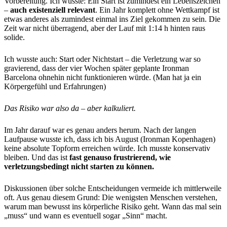
Vorbereitung. Ich wusste: Ein Start ist zumindest ein Lebenszeichen
–
auch existenziell relevant
. Ein Jahr komplett ohne Wettkampf ist
etwas anderes als zumindest einmal ins Ziel gekommen zu sein. Die
Zeit war nicht überragend, aber der Lauf mit 1:14 h hinten raus
solide.
Ich wusste auch: Start oder Nichtstart – die Verletzung war so
gravierend, dass der vier Wochen später geplante Ironman
Barcelona ohnehin nicht funktionieren würde. (Man hat ja ein
Körpergefühl und Erfahrungen)
Das Risiko war also da – aber kalkuliert.
Im Jahr darauf war es genau anders herum. Nach der langen
Laufpause wusste ich, dass ich bis August (Ironman Kopenhagen)
keine absolute Topform erreichen würde. Ich musste konservativ
bleiben. Und das ist
fast genauso frustrierend, wie
verletzungsbedingt nicht starten zu können.
Diskussionen über solche Entscheidungen vermeide ich mittlerweile
oft. Aus genau diesem Grund: Die wenigsten Menschen verstehen,
warum man bewusst ins körperliche Risiko geht. Wann das mal sein
„muss“ und wann es eventuell sogar „Sinn“ macht.