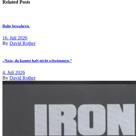
Related Posts
Ruhe bewahren.
16. Juli 2026
By
David Rother
„Naja, du kannst halt nicht schwimmen.“
4. Juli 2026
By
David Rother