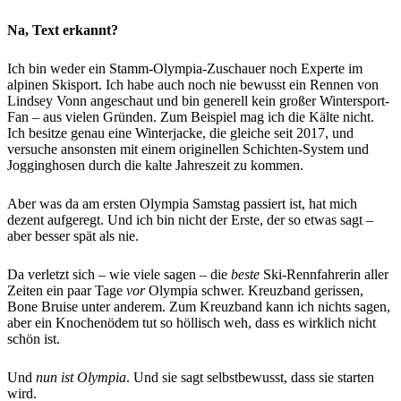
Na, Text erkannt?
Ich bin weder ein Stamm-Olympia-Zuschauer noch Experte im
alpinen Skisport. Ich habe auch noch nie bewusst ein Rennen von
Lindsey Vonn angeschaut und bin generell kein großer Wintersport-
Fan – aus vielen Gründen. Zum Beispiel mag ich die Kälte nicht.
Ich besitze genau eine Winterjacke, die gleiche seit 2017, und
versuche ansonsten mit einem originellen Schichten-System und
Jogginghosen durch die kalte Jahreszeit zu kommen.
Aber was da am ersten Olympia Samstag passiert ist, hat mich
dezent aufgeregt. Und ich bin nicht der Erste, der so etwas sagt –
aber besser spät als nie.
Da verletzt sich – wie viele sagen – die
beste
Ski-Rennfahrerin aller
Zeiten ein paar Tage
vor
Olympia schwer. Kreuzband gerissen,
Bone Bruise unter anderem. Zum Kreuzband kann ich nichts sagen,
aber ein Knochenödem tut so höllisch weh, dass es wirklich nicht
schön ist.
Und
nun ist Olympia
. Und sie sagt selbstbewusst, dass sie starten
wird.