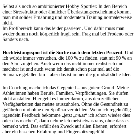
Selbst als noch so ambitionierter Hobby-Sportler: In den Bereich
einer Stressfraktur oder ähnlicher Überlastungserscheinung kommt
man mit solider Ernährung und moderatem Training normalerweise
nicht.
Im Profibereich kann das leider passieren. Und dafür muss man
weder dumm noch körperlich fragil sein. Frag mal bei Frodeno oder
Sanders nach.
Hochleistungssport ist die Suche nach dem letzten Prozent
. Und
ich würde immer versuchen, die 100 % zu finden, statt mit 90 % an
den Start zu gehen. Auch wenn das nicht immer realistisch und
machbar ist und auch wenn ich damit schon paar mal auf die
Schnauze gefallen bin – aber das ist immer die grundsätzliche Idee.
Im Coaching mache ich das Gegenteil – aus gutem Grund. Meine
Athlet:innen haben Berufe, Familien, Verpflichtungen. Sie dürfen
nicht ausfallen. Hier geht es immer darum, aus den zeitlichen
Verfügbarkeiten das meiste rauszuholen. Ohne die Gesundheit zu
gefährden und ohne den Spaß zu vernichten. Wenn ich regelmäßig
irgendein Feedback bekomme „jetzt „
muss
“ ich schon wieder dies
oder das machen“, dann nehme ich meist etwas raus, ohne dass es
bemerkt wird. Das erfüllt den Zweck auf allen Ebenen, erfordert
aber ein bisschen Erfahrung und Fingerspitzengefühl.