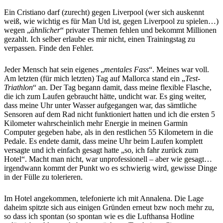
Ein Cristiano darf (zurecht) gegen Liverpool (wer sich auskennt
weiß, wie wichtig es für Man Utd ist, gegen Liverpool zu spielen…)
wegen „
ähnlicher
“ privater Themen fehlen und bekommt Millionen
gezahlt. Ich selber erlaube es mir nicht, einen Trainingstag zu
verpassen. Finde den Fehler.
Jeder Mensch hat sein eigenes „
mentales Fass
“. Meines war voll.
Am letzten (für mich letzten) Tag auf Mallorca stand ein „
Test-
Triathlon
“ an. Der Tag begann damit, dass meine flexible Flasche,
die ich zum Laufen gebraucht hätte, undicht war. Es ging weiter,
dass meine Uhr unter Wasser aufgegangen war, das sämtliche
Sensoren auf dem Rad nicht funktioniert hatten und ich die ersten 5
Kilometer wahrscheinlich mehr Energie in meinen Garmin
Computer gegeben habe, als in den restlichen 55 Kilometern in die
Pedale. Es endete damit, dass meine Uhr beim Laufen komplett
versagte und ich einfach gesagt hatte „so, ich fahr zurück zum
Hotel“. Macht man nicht, war unprofessionell – aber wie gesagt…
irgendwann kommt der Punkt wo es schwierig wird, gewisse Dinge
in der Fülle zu tolerieren.
Im Hotel angekommen, telefonierte ich mit Annalena. Die Lage
daheim spitzte sich aus einigen Gründen erneut bzw noch mehr zu,
so dass ich spontan (so spontan wie es die Lufthansa Hotline