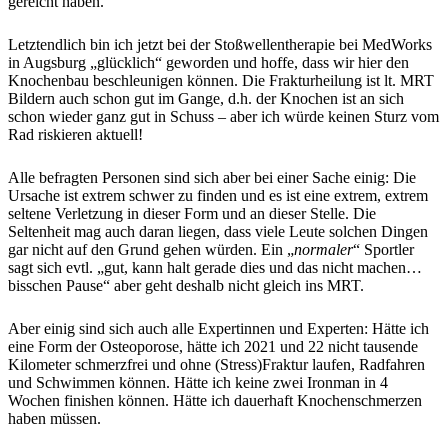
gereicht haben.
Letztendlich bin ich jetzt bei der Stoßwellentherapie bei MedWorks
in Augsburg „glücklich“ geworden und hoffe, dass wir hier den
Knochenbau beschleunigen können. Die Frakturheilung ist lt. MRT
Bildern auch schon gut im Gange, d.h. der Knochen ist an sich
schon wieder ganz gut in Schuss – aber ich würde keinen Sturz vom
Rad riskieren aktuell!
Alle befragten Personen sind sich aber bei einer Sache einig: Die
Ursache ist extrem schwer zu finden und es ist eine extrem, extrem
seltene Verletzung in dieser Form und an dieser Stelle. Die
Seltenheit mag auch daran liegen, dass viele Leute solchen Dingen
gar nicht auf den Grund gehen würden. Ein „
normaler
“ Sportler
sagt sich evtl. „gut, kann halt gerade dies und das nicht machen…
bisschen Pause“ aber geht deshalb nicht gleich ins MRT.
Aber einig sind sich auch alle Expertinnen und Experten: Hätte ich
eine Form der Osteoporose, hätte ich 2021 und 22 nicht tausende
Kilometer schmerzfrei und ohne (Stress)Fraktur laufen, Radfahren
und Schwimmen können. Hätte ich keine zwei Ironman in 4
Wochen finishen können. Hätte ich dauerhaft Knochenschmerzen
haben müssen.