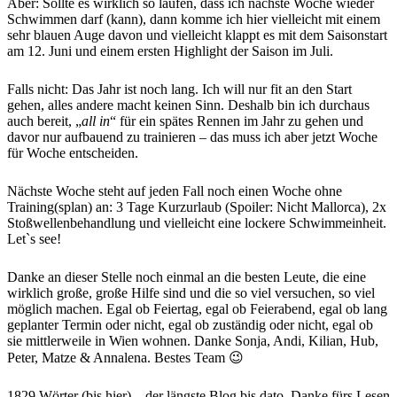
Aber: Sollte es wirklich so laufen, dass ich nächste Woche wieder
Schwimmen darf (kann), dann komme ich hier vielleicht mit einem
sehr blauen Auge davon und vielleicht klappt es mit dem Saisonstart
am 12. Juni und einem ersten Highlight der Saison im Juli.
Falls nicht: Das Jahr ist noch lang. Ich will nur fit an den Start
gehen, alles andere macht keinen Sinn. Deshalb bin ich durchaus
auch bereit, „
all in
“ für ein spätes Rennen im Jahr zu gehen und
davor nur aufbauend zu trainieren – das muss ich aber jetzt Woche
für Woche entscheiden.
Nächste Woche steht auf jeden Fall noch einen Woche ohne
Training(splan) an: 3 Tage Kurzurlaub (Spoiler: Nicht Mallorca), 2x
Stoßwellenbehandlung und vielleicht eine lockere Schwimmeinheit.
Let`s see!
Danke an dieser Stelle noch einmal an die besten Leute, die eine
wirklich große, große Hilfe sind und die so viel versuchen, so viel
möglich machen. Egal ob Feiertag, egal ob Feierabend, egal ob lang
geplanter Termin oder nicht, egal ob zuständig oder nicht, egal ob
sie mittlerweile in Wien wohnen. Danke Sonja, Andi, Kilian, Hub,
Peter, Matze & Annalena. Bestes Team 😉
1829 Wörter (bis hier) – der längste Blog bis dato. Danke fürs Lesen