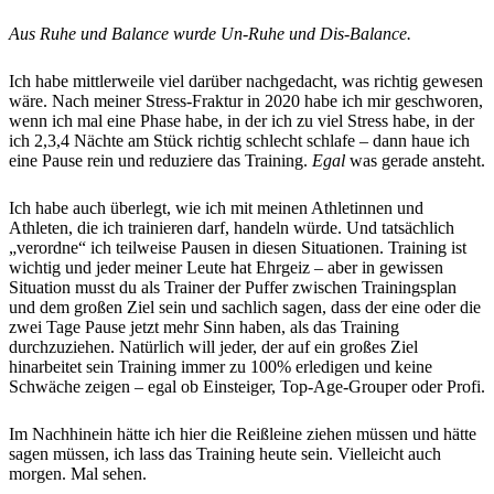
Aus Ruhe und Balance wurde Un-Ruhe und Dis-Balance.
Ich habe mittlerweile viel darüber nachgedacht, was richtig gewesen
wäre. Nach meiner Stress-Fraktur in 2020 habe ich mir geschworen,
wenn ich mal eine Phase habe, in der ich zu viel Stress habe, in der
ich 2,3,4 Nächte am Stück richtig schlecht schlafe – dann haue ich
eine Pause rein und reduziere das Training.
Egal
was gerade ansteht.
Ich habe auch überlegt, wie ich mit meinen Athletinnen und
Athleten, die ich trainieren darf, handeln würde. Und tatsächlich
„verordne“ ich teilweise Pausen in diesen Situationen. Training ist
wichtig und jeder meiner Leute hat Ehrgeiz – aber in gewissen
Situation musst du als Trainer der Puffer zwischen Trainingsplan
und dem großen Ziel sein und sachlich sagen, dass der eine oder die
zwei Tage Pause jetzt mehr Sinn haben, als das Training
durchzuziehen. Natürlich will jeder, der auf ein großes Ziel
hinarbeitet sein Training immer zu 100% erledigen und keine
Schwäche zeigen – egal ob Einsteiger, Top-Age-Grouper oder Profi.
Im Nachhinein hätte ich hier die Reißleine ziehen müssen und hätte
sagen müssen, ich lass das Training heute sein. Vielleicht auch
morgen. Mal sehen.