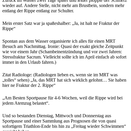
Zurück im Wasser zwei Tage später und leider ploppte der Schmerz
wieder auf. Andere Stelle, nicht mehr am Brustbein, sondern mehr
entlang der Rippe entlang zur Schulter.
Mein erster Satz war ja spaßeshalber: „Ja, ist halt ne Fraktur der
Rippe“
Spontan aus dem Wasser organisierte ich alles für einen MRT
Besuch am Nachmittag. Ironie: Quasi der exakt gleiche Zeitpunkt
wie vor einem Jahr (Schambeinentzündung und vor zwei Jahren:
Stressfraktur Sacrum. Vielleicht sollte ich im April einfach ab sofort
immer in den Urlaub fahren.)
Zitat Radiologe: (Radiologen lieben es, wenn sie im MRT was
„tolles“ sehen) „Ja, das MRT hat sich wirklich gelohnt… Sie haben
hier ne Fraktur der 2. Rippe“
„Am Besten Sportpause für 4-6 Wochen, weil die Rippe wird bei
jedem Atemzug belastet“.
Und so bestanden Dienstag, Mittwoch und Donnerstag aus
Sportpause und einer Sammlung aus Prognosen die von quasi
sofortigem Triathlon-Ende bis hin zu „Freitag wieder Schwimmen“