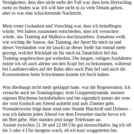
Neuigkeiten, dass dies nicht mehr der Fall war, dass kein Herzschlag
mehr zu finden war. Ich will hier nicht in zu viele Details gehen,
aber es war eine schockierende Nachricht.
Mein erster Gedanken und Vorschlag war, dass ich heimfliegen
würde. Wir haben zusammen entschieden, dass ich versuchen
würde, das Training auf Mallorca durchzuziehen. Annalena weiß,
wie wichtig die Saison, das Training, der Sport für mich ist und
dieses Verständnis von ihr (auch) an dieser Stelle hat einmal mehr
gezeigt, welcher Rückhalt sie für mich ist.Tatsächlich lief das
Training ungebrochen gut weiterhin. Die langen, ruhigen Ausfahrten
nutzte ich oft auch alleine um den Kopf frei zu bekommen, während
bei Laufintervallen auf der Bahn alles nach Plan lief und auch die
Konzentration beim Schwimmen konnte ich hoch halten.
Was überhaupt nicht mehr geklappt hatte, war die Regeneration: Ich
versuche auch im Trainingslager, trotz Gruppendynamik, meinen
eigenen Rhythmus beizubehalten und bin eigentlich immer der erste
der vom Esstisch am Abend aufsteht und aufs Zimmer geht.
Normalerweise folgt dann rund eine Stunde Blackroll und Dehnen –
was ich daheim jeden Abend vor dem Fernseher mache bevor ich
ins Bett gehe. Hier standen jetzt lange Telefonate an.
Anstatt zwischen 21.30 und 22.00 Uhr gut einzuschlafen, lag ich oft
bis 3 oder 4 Uhr morgens wach, eh ich kurz weggetreten bin.