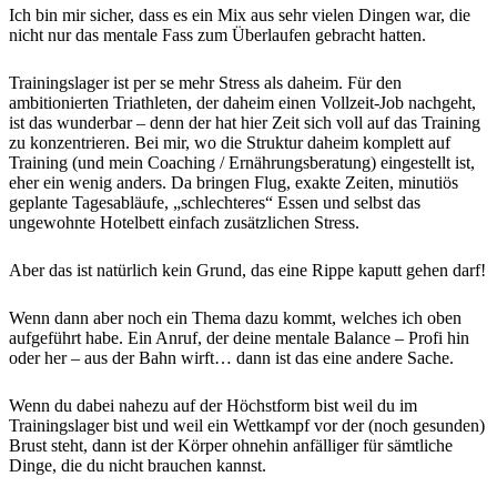
Ich bin mir sicher, dass es ein Mix aus sehr vielen Dingen war, die
nicht nur das mentale Fass zum Überlaufen gebracht hatten.
Trainingslager ist per se mehr Stress als daheim. Für den
ambitionierten Triathleten, der daheim einen Vollzeit-Job nachgeht,
ist das wunderbar – denn der hat hier Zeit sich voll auf das Training
zu konzentrieren. Bei mir, wo die Struktur daheim komplett auf
Training (und mein Coaching / Ernährungsberatung) eingestellt ist,
eher ein wenig anders. Da bringen Flug, exakte Zeiten, minutiös
geplante Tagesabläufe, „schlechteres“ Essen und selbst das
ungewohnte Hotelbett einfach zusätzlichen Stress.
Aber das ist natürlich kein Grund, das eine Rippe kaputt gehen darf!
Wenn dann aber noch ein Thema dazu kommt, welches ich oben
aufgeführt habe. Ein Anruf, der deine mentale Balance – Profi hin
oder her – aus der Bahn wirft… dann ist das eine andere Sache.
Wenn du dabei nahezu auf der Höchstform bist weil du im
Trainingslager bist und weil ein Wettkampf vor der (noch gesunden)
Brust steht, dann ist der Körper ohnehin anfälliger für sämtliche
Dinge, die du nicht brauchen kannst.