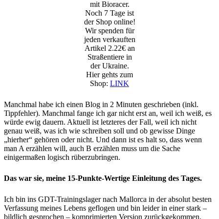
mit Bioracer.
Noch 7 Tage ist
der Shop online!
Wir spenden für
jeden verkauften
Artikel 2.22€ an
Straßentiere in
der Ukraine.
Hier gehts zum
Shop:
LINK
Manchmal habe ich einen Blog in 2 Minuten geschrieben (inkl.
Tippfehler). Manchmal fange ich gar nicht erst an, weil ich weiß, es
würde ewig dauern. Aktuell ist letzteres der Fall, weil ich nicht
genau weiß, was ich wie schreiben soll und ob gewisse Dinge
„hierher“ gehören oder nicht. Und dann ist es halt so, dass wenn
man A erzählen will, auch B erzählen muss um die Sache
einigermaßen logisch rüberzubringen.
Das war sie, meine 15-Punkte-Wertige Einleitung des Tages.
Ich bin ins GDT-Trainingslager nach Mallorca in der absolut besten
Verfassung meines Lebens geflogen und bin leider in einer stark –
bildlich gesprochen – komprimierten Version zurückgekommen.