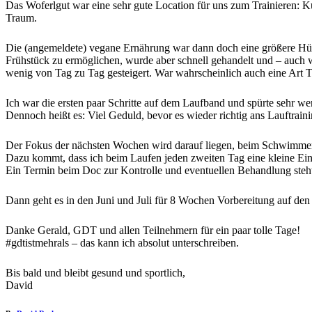
Das Woferlgut war eine sehr gute Location für uns zum Trainieren:
Traum.
Die (angemeldete) vegane Ernährung war dann doch eine größere Hür
Frühstück zu ermöglichen, wurde aber schnell gehandelt und – auch we
wenig von Tag zu Tag gesteigert. War wahrscheinlich auch eine Art Tra
Ich war die ersten paar Schritte auf dem Laufband und spürte sehr we
Dennoch heißt es: Viel Geduld, bevor es wieder richtig ans Lauftrain
Der Fokus der nächsten Wochen wird darauf liegen, beim Schwimme
Dazu kommt, dass ich beim Laufen jeden zweiten Tag eine kleine Ein
Ein Termin beim Doc zur Kontrolle und eventuellen Behandlung steht
Dann geht es in den Juni und Juli für 8 Wochen Vorbereitung auf den
Danke Gerald, GDT und allen Teilnehmern für ein paar tolle Tage!
#gdtistmehrals – das kann ich absolut unterschreiben.
Bis bald und bleibt gesund und sportlich,
David