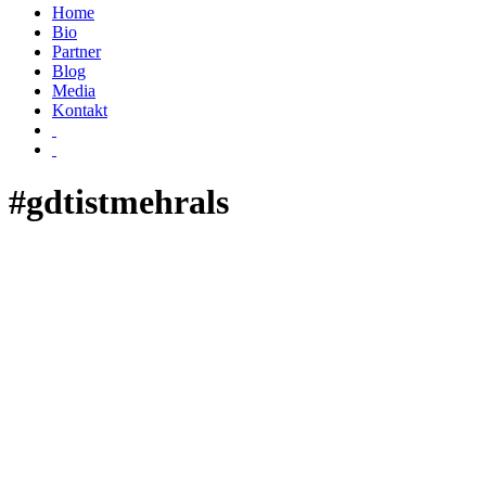
Home
Bio
Partner
Blog
Media
Kontakt
#gdtistmehrals