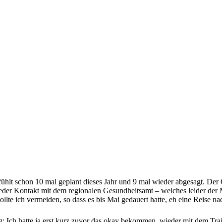
lt schon 10 mal geplant dieses Jahr und 9 mal wieder abgesagt. Der 
der Kontakt mit dem regionalen Gesundheitsamt – welches leider der Me
lte ich vermeiden, so dass es bis Mai gedauert hatte, eh eine Reise n
: Ich hatte ja erst kurz zuvor das okay bekommen, wieder mit dem T