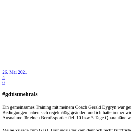
26. Mai 2021
4
0
#gdtistmehrals
Ein gemeinsames Training mit meinem Coach Gerald Dygryn war gefüh
Bedingungen haben sich regelmäßig geändert und ich hatte immer wie
Ausnahme für einen Berufssportler fiel. 10 bzw 5 Tage Quarantäne wol
Meine Zusage zum GDT Trainingslager kam dennoch recht kurzfristig