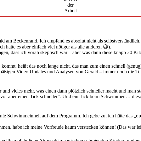
der
Arbeit
ald am Beckenrand. Ich empfand es absolut nicht als selbstverständlich
 hatte es aber einfach viel nötiger als alle anderen 😉).
 sagen, dass ich vorab skeptisch war – aber was dann diese knapp 20 K
ommt, heißt das noch lange nicht, das man zum einen schnell (genug)
egelmäßigen Video Updates und Analysen von Gerald – immer noch die T
ter und vieles mehr, was einen dann plötzlich schneller macht und ma
e zuvor aber einen Tick schneller“. Und ein Tick beim Schwimmen… die
lante Schwimmeinheit auf dem Programm. Ich gebe zu, ich hätte das „opti
en, habe ich meine Vorfreude kaum verstecken können! (Das war leich
eine wettkampfähnliche Atmosphäre zwischen schreienden Kindern und 