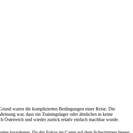
Grund waren die komplizierten Bedingungen einer Reise. Die
inung war, dass ein Trainingslager oder ähnliches in keine
ach Österreich und wieder zurück relativ einfach machbar wurde.
raining loszulegen. Da der Fokus im Camp auf dem Schwimmen liegen