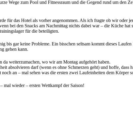
 Kurze Wege zum Pool und Fitnessraum und die Gegend rund um den Ze
de für das Hotel als vorher angenommen. Als ich fragte ob wir oder 
nn bei den Snacks am Nachmittag nichts dabei war – die Küche hat sich
iningslager für die beteiligten.
nig bis gar keine Probleme. Ein bisschen seltsam kommt dieses Laufen h
ing gehen kann.
n da weiterzumachen, wo wir am Montag aufgehört haben.
heit absolvieren darf (wenn es ohne Schmerzen geht) und hoffe, dass
 noch an – mal sehen was die ersten zwei Laufeinheiten dem Körper s
 – mal wieder – ersten Wettkampf der Saison!