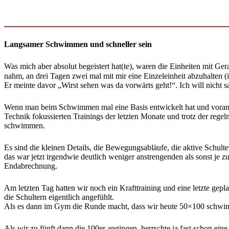
Langsamer Schwimmen und schneller sein
Was mich aber absolut begeistert hat(te), waren die Einheiten mit Ger
nahm, an drei Tagen zwei mal mit mir eine Einzeleinheit abzuhalten (ich
Er meinte davor „Wirst sehen was da vorwärts geht!“. Ich will nicht
Wenn man beim Schwimmen mal eine Basis entwickelt hat und voran k
Technik fokussierten Trainings der letzten Monate und trotz der r
schwimmen.
Es sind die kleinen Details, die Bewegungsabläufe, die aktive Schul
das war jetzt irgendwie deutlich weniger anstrengenden als sonst j
Endabrechnung.
Am letzten Tag hatten wir noch ein Krafttraining und eine letzte gep
die Schultern eigentlich angefühlt.
Als es dann im Gym die Runde macht, dass wir heute 50×100 schwimm
Als wir zu fünft dann die 100er angingen, herrschte ja fast schon 