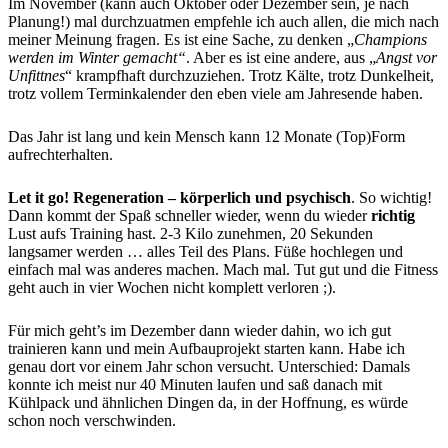
Im November (kann auch Oktober oder Dezember sein, je nach
Planung!) mal durchzuatmen empfehle ich auch allen, die mich nach
meiner Meinung fragen. Es ist eine Sache, zu denken „
Champions
werden im Winter gemacht“
. Aber es ist eine andere, aus „
Angst vor
Unfittnes
“ krampfhaft durchzuziehen. Trotz Kälte, trotz Dunkelheit,
trotz vollem Terminkalender den eben viele am Jahresende haben.
Das Jahr ist lang und kein Mensch kann 12 Monate (Top)Form
aufrechterhalten.
Let it go! Regeneration – körperlich und psychisch
. So wichtig!
Dann kommt der Spaß schneller wieder, wenn du wieder
richtig
Lust aufs Training hast. 2-3 Kilo zunehmen, 20 Sekunden
langsamer werden … alles Teil des Plans. Füße hochlegen und
einfach mal was anderes machen. Mach mal. Tut gut und die Fitness
geht auch in vier Wochen nicht komplett verloren ;).
Für mich geht’s im Dezember dann wieder dahin, wo ich gut
trainieren kann und mein Aufbauprojekt starten kann. Habe ich
genau dort vor einem Jahr schon versucht. Unterschied: Damals
konnte ich meist nur 40 Minuten laufen und saß danach mit
Kühlpack und ähnlichen Dingen da, in der Hoffnung, es würde
schon noch verschwinden.