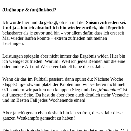
(Un)happy & (un)finished?
Ich wurde hier und da gefragt, ob ich mit der
Saison zufrieden sei.
Und ja – bin ich absolut! Ich bin wieder zurück,
bin körperlich
belastbarer als je zuvor und bin – vor allem dafür, dass ich erst seit
Mai wieder laufen konnte – extrem zufrieden mit meinen
Leistungen.
Leistungen spiegeln aber nicht immer das Ergebnis wider. Hier bin
ich weniger zufrieden. Warum? Weil ich jedes Rennen auf die eine
oder andere Art und Weise verdaddelt habe dieses Jahr.
Wenn dir das im Fußball passiert, dann spürst du: Nächste Woche
klappts! Irgendwann platzt der Knoten und wir verlieren nicht mehr
0-1 sondern wir packen nen knappen Sieg und das „
Momentum
“ ist
auf unserer Seite. Da hast du aber eben auch deutlich mehr Versuche
und im Besten Fall jedes Wochenende einen!
Aber (auch) genau eben deshalb bin ich so froh, dieses Jahr diese
ganzen Wettkämpfe gemacht zu haben!
Die logische Entscheidung nach der langen Verletzung wäre im Mai