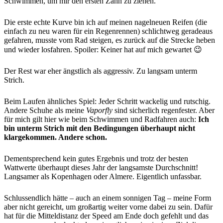
Schwimmen, um mir den ersten Zahn zu ziehen.
Die erste echte Kurve bin ich auf meinen nagelneuen Reifen (die
einfach zu neu waren für ein Regenrennen) schlichtweg geradeaus
gefahren, musste vom Rad steigen, es zurück auf die Strecke heben
und wieder losfahren. Spoiler: Keiner hat auf mich gewartet 😉
Der Rest war eher ängstlich als aggressiv. Zu langsam unterm
Strich.
Beim Laufen ähnliches Spiel: Jeder Schritt wackelig und rutschig.
Andere Schuhe als meine
Vaporfly
sind sicherlich regenfester. Aber
für mich gilt hier wie beim Schwimmen und Radfahren auch:
Ich
bin unterm Strich mit den Bedingungen überhaupt nicht
klargekommen. Andere schon.
Dementsprechend kein gutes Ergebnis und trotz der besten
Wattwerte überhaupt dieses Jahr der langsamste Durchschnitt!
Langsamer als Kopenhagen oder Almere. Eigentlich unfassbar.
Schlussendlich hätte – auch an einem sonnigen Tag – meine Form
aber nicht gereicht, um großartig weiter vorne dabei zu sein. Dafür
hat für die Mitteldistanz der Speed am Ende doch gefehlt und das