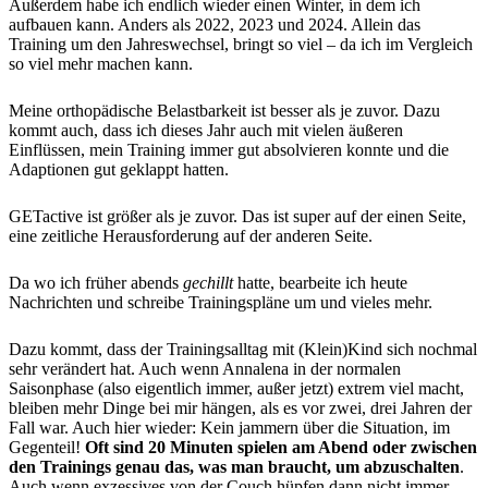
Außerdem habe ich endlich wieder einen Winter, in dem ich
aufbauen kann. Anders als 2022, 2023 und 2024. Allein das
Training um den Jahreswechsel, bringt so viel – da ich im Vergleich
so viel mehr machen kann.
Meine orthopädische Belastbarkeit ist besser als je zuvor. Dazu
kommt auch, dass ich dieses Jahr auch mit vielen äußeren
Einflüssen, mein Training immer gut absolvieren konnte und die
Adaptionen gut geklappt hatten.
GETactive ist größer als je zuvor. Das ist super auf der einen Seite,
eine zeitliche Herausforderung auf der anderen Seite.
Da wo ich früher abends
gechillt
hatte, bearbeite ich heute
Nachrichten und schreibe Trainingspläne um und vieles mehr.
Dazu kommt, dass der Trainingsalltag mit (Klein)Kind sich nochmal
sehr verändert hat. Auch wenn Annalena in der normalen
Saisonphase (also eigentlich immer, außer jetzt) extrem viel macht,
bleiben mehr Dinge bei mir hängen, als es vor zwei, drei Jahren der
Fall war. Auch hier wieder: Kein jammern über die Situation, im
Gegenteil!
Oft sind 20 Minuten spielen am Abend oder zwischen
den Trainings genau das, was man braucht, um abzuschalten
.
Auch wenn exzessives von der Couch hüpfen dann nicht immer